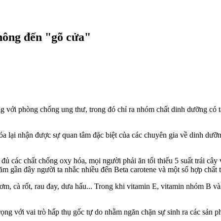
không đến "gõ cửa"
g với phòng chống ung thư, trong đó chỉ ra nhóm chất dinh dưỡng có t
 lại nhận được sự quan tâm đặc biệt của các chuyên gia về dinh dưỡng 
ủ các chất chống oxy hóa, mọi người phải ăn tối thiểu 5 suất trái cây
ăm gần đây người ta nhắc nhiều đến Beta carotene và một số hợp chất 
cơm, cà rốt, rau đay, dưa hấu... Trong khi vitamin E, vitamin nhóm B 
rọng với vai trò hấp thụ gốc tự do nhằm ngăn chặn sự sinh ra các sản 