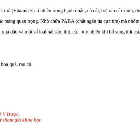
c mô (Vitamin E có nhiều trong hạnh nhân, củ cải, bơ, rau cải xanh, đ
ác màng quan trọng. Nhờ chứa PABA (chất ngăn tia cực tím) mà nhóm v
quả dâu và một số loại hải sản, thịt, cá... tuy nhiên khi bổ sung thịt, c
hoa quả, rau củ.
ề Y Dược.
ý tham gia khóa học