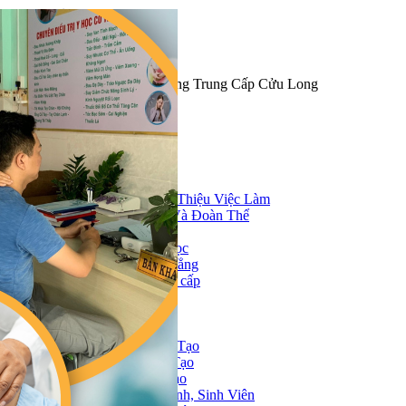
Trường Trung Cấp Cửu Long
Trang nhất
GIỚI THIỆU
Thông tin chung
Sơ Đồ Tổ Chức
Trung Tâm Giới Thiệu Việc Làm
Tổ Chức Đảng Và Đoàn Thể
TUYỂN SINH
Tuyển sinh đại học
Tuyển sinh cao đẳng
Tuyển sinh trung cấp
Lớp sơ cấp
Lớp ngắn hạn
ĐÀO TẠO
Các Ngành Đào Tạo
Quy Trình Đào Tạo
Quy Chế Đào Tạo
Quy Chế Học Sinh, Sinh Viên