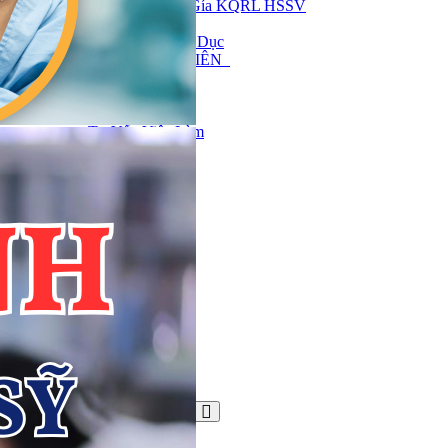
Quy Chế Đánh Gía KQRL HSSV
Hồ Sơ Pháp Lý
Công Khai Giáo Dục
THÔNG TIN SINH VIÊN
Thông Báo
Thời Khóa Biểu
Biểu Mẫu
Tư Vấn Việc Làm
TIN TỨC
ĐỐI TÁC
LIÊN HỆ
Tin công nghệ
Tin tức
Trang nhất
Trang nhất
Tin tức
Tin công nghệ