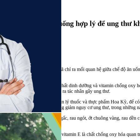
10 nguyên tắc ăn uống hợp lý để ung thư 
Thứ hai - 29/08/2022 21:54
Nhiều nghiên cứu khoa học đã chỉ ra mối quan hệ giữa chế độ ăn uốn
sung vào thực đơn gia đình
Không phải ngẫu nhiên, các chất dinh dưỡng và vitamin chống oxy hóa
hóa – một quá trình có thể tạo ra tác nhân gây ung thư.
Theo định lượng của Cục quản lý thuốc và thực phẩm Hoa Kỳ, để có đ
nguyên tố vi lượng có tác dụng giảm nguy cơ ung thư, trong những n
Beta carotene có nhiều trong gấc, rau ngót, ớt chuông vàng, rau dền 
nhiều bệnh ung thư.
Giới chuyên môn chỉ ra rằng, vitamin E là chất chống oxy hóa quan t
bào.