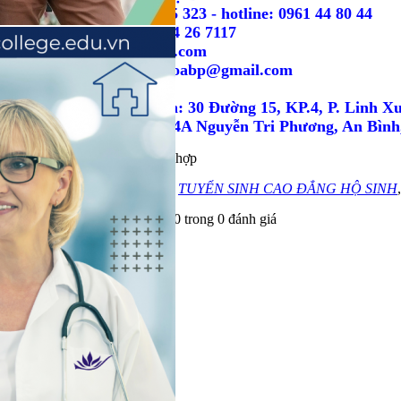
Điện Thoại: (028) 66 525 323 - hotline: 0961 44 80 44
Zalo: 0961 448044 - 0974 26 7117
Web:trungcapbachkhoa.com
Email: trungcapbachkhoabp@gmail.com
Địa Chỉ:
1. VP. TP Hồ Chí Minh: 30 Đường 15, KP.4, P. Linh X
2. VP. Bình Dương: 504A Nguyễn Tri Phương, An Bình
Tác giả bài viết:
tin tức tổng hợp
Tags:
tuyển sinh ngắn hạn
,
TUYỂN SINH CAO ĐẲNG HỘ SINH
Tổng số điểm của bài viết là: 0 trong 0 đánh giá
1
2
3
4
5
Click để đánh giá bài viết
Ý kiến bạn đọc