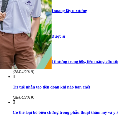
Phẫu thuật nội soi mũi xoang lấy u xương
(29/08/2022)
Kiến thức cần biết về Dược sĩ
(29/08/2022)
Phát minh keo dán vết thương trong 60s, tiềm năng cứu số
(28/04/2019)
Trí tuệ nhân tạo tiên đoán khi nào bạn chết
(28/04/2019)
Có thể loại bỏ biến chứng trong phẫu thuật thẩm mỹ và y 