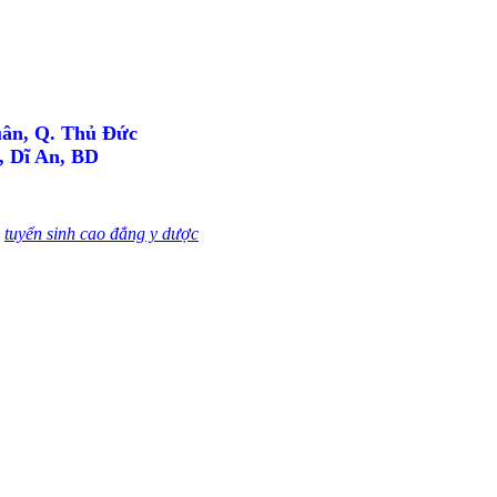
uân, Q. Thủ Đức
, Dĩ An, BD
,
tuyển sinh cao đẳng y dược