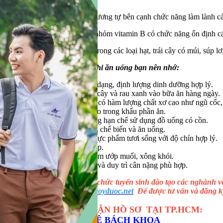
Vitamin C cũng có tác dụng tương tự bên cạnh chức năng làm lành cá
Trong khi đó, các chất trong nhóm vitamin B có chức năng ổn định c
Vitamin nhóm B chứa nhiều trong các loại hạt, trái cây có múi, súp lơ, 
Dưới đây là 10 nguyên tắc khi ăn uống bạn nên nhớ:
Xây dựng thực đơn đa dạng, định lượng dinh dưỡng hợp lý.
Bổ sung nhiều loại trái cây và rau xanh vào bữa ăn hàng ngày.
Tăng lượng thực phẩm có hàm lượng chất xơ cao như ngũ cốc, 
Cắt giảm lượng chất béo trong khẩu phần ăn.
Uống nhiều nước nhưng hạn chế sử dụng đồ uống có cồn.
Giảm lượng muối trong chế biến và ăn uống.
Nên ưu tiên chế biến thực phẩm tươi sống với độ chín hợp lý.
Hạn chế đồ ăn đóng hộp.
Hạn chế dùng thực phẩm ướp muối, xông khói.
Nên tích cực vận động và duy trì cân nặng phù hợp.
Daotaoyduoc.net
Chuyên tổ chức tuyển sinh đào tạo các nghành v
Tham khảo trang web
Daotaoyduoc.net
Để được tư vấn và đăng k
VĂN PHÒNG TIẾP NHẬN HỒ SƠ TẠI TP.HCM:
TRƯỜNG CÔNG NGHỆ BÁCH KHOA