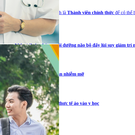
Bạn cần đăng nhập với tư cách là
Thành viên chính thức
để có thể 
Những tin mới hơn
13 loại thực phẩm nuôi dưỡng não bộ đẩy lùi suy giảm trí 
(29/08/2022)
Dấu hiệu nhận biết gan nhiễm mỡ
(30/08/2022)
Ứng dụng công nghệ thực tế ảo vào y học
(30/08/2022)
Những tin cũ hơn